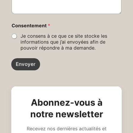
p
Consentement
*
o
s
Je consens à ce que ce site stocke les
t
informations que j’ai envoyées afin de
a
pouvoir répondre à ma demande.
l
*
Envoyer
Abonnez-vous à
notre newsletter
Recevez nos dernières actualités et