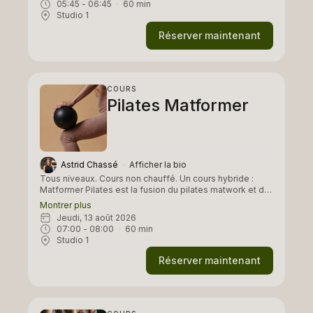
05:45
 - 
06:45
60
min
silhouette et améliorent force et stabilité.
Studio 1
Réserver maintenant
COURS
Pilates Matformer
Astrid Chassé
Afficher la bio
Tous niveaux. Cours non chauffé. Un cours hybride :
Matformer Pilates est la fusion du pilates matwork et du
reformer, un cours mêlant travail au sol et exercices sur
Montrer plus
machine ( mais sans machine!) pour renforcer le corps
jeudi, 13 août 2026
en profondeur, améliorer la posture et gagner en fluidité.
07:00
 - 
08:00
60
min
Un format complet et dynamique.
Studio 1
Réserver maintenant