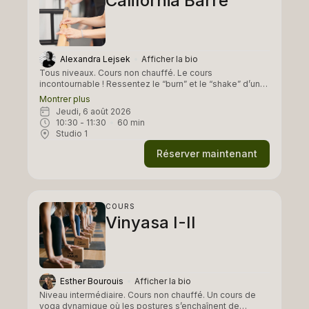
California Barre
Alexandra Lejsek
Afficher la bio
Tous niveaux. Cours non chauffé. Le cours
incontournable ! Ressentez le “burn” et le “shake” d’un
travail à la barre, et les effets associés au travail
Montrer plus
musculaire isométrique. Le cours est intense, de
jeudi, 6 août 2026
l’échauffement jusqu’au stretch final, mais le faible
10:30
 - 
11:30
60
min
impact des exercices permet à tous les niveaux de
Studio 1
s’entraîner et de ressentir les effets positifs dès les
premiers cours. Grâce aux mouvements controlés et
Réserver maintenant
isolés, votre silhouette est raffermie, allongée et
sculptée, de la tête aux pieds.
COURS
Vinyasa I-II
Esther Bourouis
Afficher la bio
Niveau intermédiaire. Cours non chauffé. Un cours de
yoga dynamique où les postures s’enchaînent de