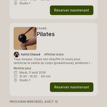
mobilité, le corps développe force, ancrage et
Studio 1
amplitude de mouvement. C'est un cours adapté à tous,
ceux qui souhaitent développer leur pratique, et mais
Réserver maintenant
aussi ceux qui recommencent une pratique avec focus
force et mobilité.
COURS
Pilates
Astrid Chassé
Afficher la bio
Tous niveaux. Cours non chauffé Un cours pour
renforcer le centre du corps (powerhouse), améliorer la
posture, développer la mobilité articulaire et créer une
Montrer plus
connexion profonde entre respiration et mouvement.
mardi, 11 août 2026
Chaque exercice est exécuté avec contrôle, conscience
15:30
 - 
16:30
60
min
et fluidité, privilégiant la qualité du mouvement plutôt
Studio 1
que la quantité. Certains cours ont un focus complet sur
l'ensemble du corps ( full body pilates).
Réserver maintenant
PROCHAIN MERCREDI, AOÛT 12