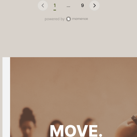
1
...
9
MOVE.