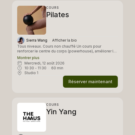
COURS
Pilates
Sierra Wang
Afficher la bio
Tous niveaux. Cours non chauffé Un cours pour
renforcer le centre du corps (powerhouse), améliorer la
posture, développer la mobilité articulaire et créer une
Montrer plus
connexion profonde entre respiration et mouvement.
mercredi, 12 août 2026
Chaque exercice est exécuté avec contrôle, conscience
10:30
 - 
11:30
60
min
et fluidité, privilégiant la qualité du mouvement plutôt
Studio 1
que la quantité. Certains cours ont un focus complet sur
l'ensemble du corps ( full body pilates).
Réserver maintenant
COURS
Yin Yang