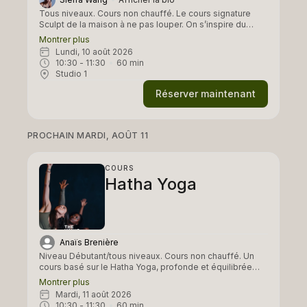
Tous niveaux. Cours non chauffé. Le cours signature
Sculpt de la maison à ne pas louper. On s’inspire du
pilates, de méthodes de renforcement musculaire, et on
Montrer plus
travaille principalement la sangle abdominale et les
lundi, 10 août 2026
fessiers. Le reste du corps n’est bien évidemment pas
10:30
 - 
11:30
60
min
laisser de côté. Un cours full body workout !
Studio 1
Réserver maintenant
PROCHAIN MARDI, AOÛT 11
COURS
Hatha Yoga
Anaïs Brenière
Niveau Débutant/tous niveaux. Cours non chauffé. Un
cours basé sur le Hatha Yoga, profonde et équilibrée
pour renforcer le corps, améliorer la posture et retrouver
Montrer plus
une sensation d’espace et d’alignement. À travers un
mardi, 11 août 2026
travail précis des postures, de la respiration et de la
10:30
 - 
11:30
60
min