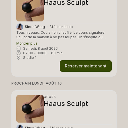
Haaus Sculpt
Sierra Wang
Afficher la bio
Tous niveaux. Cours non chauffé. Le cours signature
Sculpt de la maison à ne pas louper. On s’inspire du
pilates, de méthodes de renforcement musculaire, et on
Montrer plus
travaille principalement la sangle abdominale et les
samedi, 8 août 2026
fessiers. Le reste du corps n’est bien évidemment pas
07:00
 - 
08:00
60
min
laisser de côté. Un cours full body workout !
Studio 1
Réserver maintenant
PROCHAIN LUNDI, AOÛT 10
COURS
Haaus Sculpt
Sierra Wang
Afficher la bio