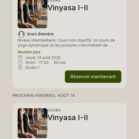
COURS
Vinyasa I-II
Anaïs Brenière
Niveau intermédiaire. Cours non chauffé. Un cours de
yoga dynamique où les postures s’enchaînent de
manière fluide au rythme de la respiration. Chaque
Montrer plus
séance propose une séquence progressive vers une ou
jeudi, 13 août 2026
des postures plus avancées. Le cours commence par un
16:00
 - 
17:00
60
min
échauffement, se poursuit avec des enchaînements de
Studio 1
postures dynamiques, puis se termine par un retour au
calme et une relaxation.
Réserver maintenant
PROCHAIN VENDREDI, AOÛT 14
COURS
Vinyasa I-II