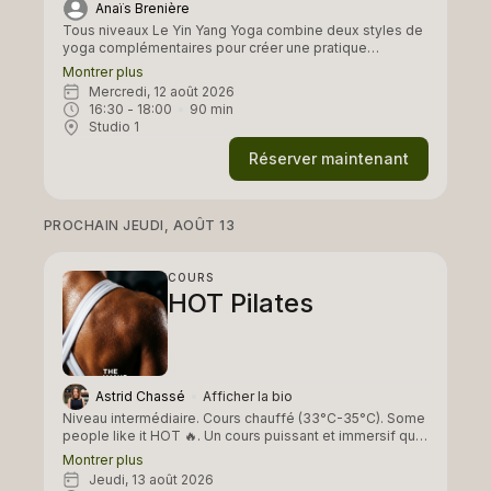
Anaïs Brenière
Tous niveaux Le Yin Yang Yoga combine deux styles de
yoga complémentaires pour créer une pratique
complète, équilibrée et profondément régénérante. Le
Montrer plus
Yin, lent et méditatif, invite à la détente, à l’introspection
mercredi, 12 août 2026
et rend le corps plus disponible. Le Yang, plus
16:30
 - 
18:00
90
min
dynamique et fluide, renforce, active et fait circuler
Studio 1
l’énergie vitale dans tout le corps. Cette alternance entre
douceur et énergie permet d’harmoniser le corps - le
Réserver maintenant
calme et le mouvement, la souplesse et la force, le
lâcher-prise et l’action.
PROCHAIN JEUDI, AOÛT 13
COURS
HOT Pilates
Astrid Chassé
Afficher la bio
Niveau intermédiaire. Cours chauffé (33°C-35°C). Some
people like it HOT 🔥. Un cours puissant et immersif qui
combine Pilates moderne et renforcement musculaire
Montrer plus
dans une salle chauffée. Les enchaînements fluides et
jeudi, 13 août 2026
contrôlés activent le centre du corps, sculptent la